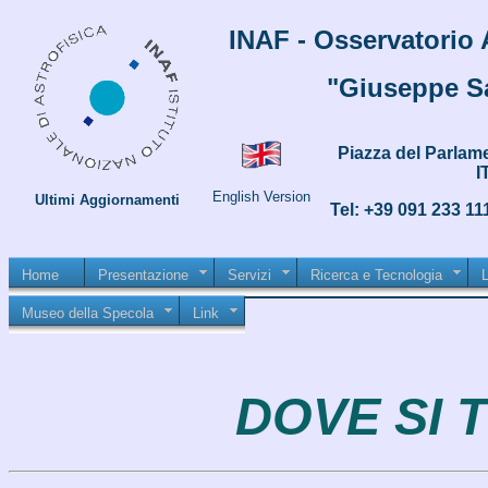
INAF - Osservatorio
"Giuseppe Sa
Piazza del Parlam
I
English Version
Ultimi Aggiornamenti
Tel: +39 091 233 11
Home
Presentazione
Servizi
Ricerca e Tecnologia
L
Museo della Specola
Link
DOVE SI 